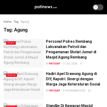
Home
Tag
Agung
Tag:
Agung
Personel Polres Rembang
NEWS
Laksanakan Patroli dan
Pengamanan Sholat Jumat di
Masjid Agung Rembang
BY
PATISIAP
17 JULI 2026
17
Hadiri Apel Srawung Agung di
BERITA
DIY, Kapolri: Sinergi dengan
Warga Jaga Keteraturan Sosial
BY
PATISIAP
21 NOVEMBER 2025
22
Standby Di Kawasan Masjid