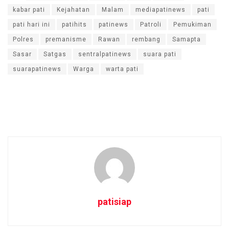
kabar pati
Kejahatan
Malam
mediapatinews
pati
pati hari ini
patihits
patinews
Patroli
Pemukiman
Polres
premanisme
Rawan
rembang
Samapta
Sasar
Satgas
sentralpatinews
suara pati
suarapatinews
Warga
warta pati
patisiap