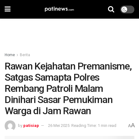
Home
Berita
Rawan Kejahatan Premanisme,
Satgas Samapta Polres
Rembang Patroli Malam
Dinihari Sasar Pemukiman
Warga di Jam Rawan
A
by
patisiap
26 Mei 2025
Reading Time: 1 min read
A