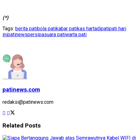
(*)
Tags:
berita pati
bola pati
kabar pati
kas hartadi
pati
pati hari
ini
patinews
persipa
suara pati
warta pati
patinews.com
redaksi@patinews.com
Related
Posts