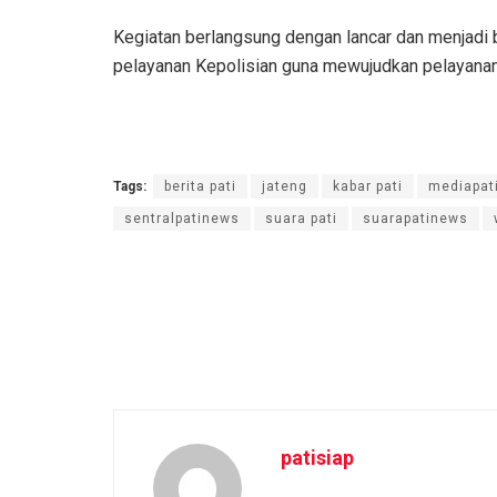
Kegiatan berlangsung dengan lancar dan menjadi 
pelayanan Kepolisian guna mewujudkan pelayanan
Tags:
berita pati
jateng
kabar pati
mediapat
sentralpatinews
suara pati
suarapatinews
patisiap