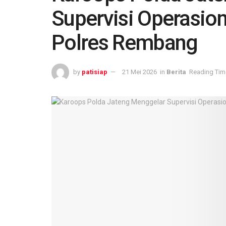
Supervisi Operasion
Polres Rembang
by
patisiap
21 Mei 2026
in
Berita
Reading Time