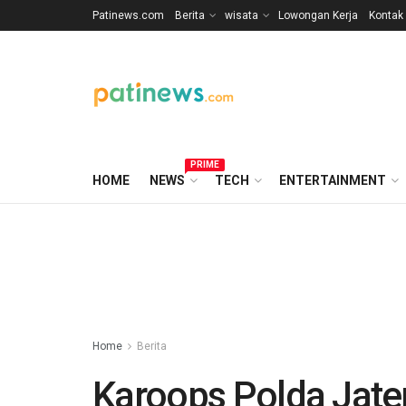
Patinews.com
Berita
wisata
Lowongan Kerja
Kontak
PRIME
HOME
NEWS
TECH
ENTERTAINMENT
Home
Berita
Karoops Polda Jat