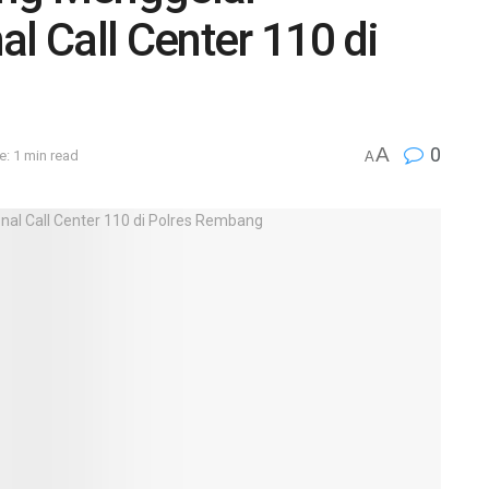
al Call Center 110 di
A
0
: 1 min read
A