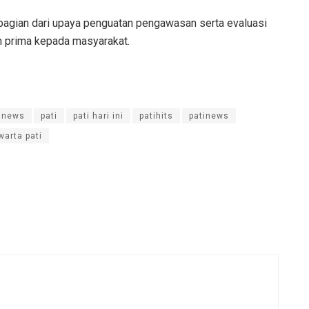
bagian dari upaya penguatan pengawasan serta evaluasi
 prima kepada masyarakat.
inews
pati
pati hari ini
patihits
patinews
warta pati