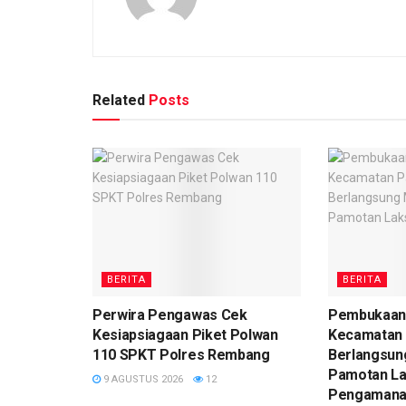
Related
Posts
BERITA
BERITA
Perwira Pengawas Cek
Pembukaan 
Kesiapsiagaan Piket Polwan
Kecamatan
110 SPKT Polres Rembang
Berlangsun
Pamotan L
9 AGUSTUS 2026
12
Pengaman