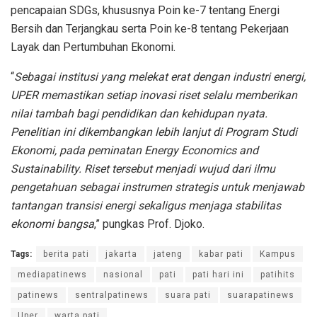
pencapaian SDGs, khususnya Poin ke-7 tentang Energi
Bersih dan Terjangkau serta Poin ke-8 tentang Pekerjaan
Layak dan Pertumbuhan Ekonomi.
“
Sebagai institusi yang melekat erat dengan industri energi,
UPER memastikan setiap inovasi riset selalu memberikan
nilai tambah bagi pendidikan dan kehidupan nyata.
Penelitian ini dikembangkan lebih lanjut di Program Studi
Ekonomi, pada peminatan Energy Economics and
Sustainability. Riset tersebut menjadi wujud dari ilmu
pengetahuan sebagai instrumen strategis untuk menjawab
tantangan transisi energi sekaligus menjaga stabilitas
ekonomi bangsa
,” pungkas Prof. Djoko.
Tags:
berita pati
jakarta
jateng
kabar pati
Kampus
mediapatinews
nasional
pati
pati hari ini
patihits
patinews
sentralpatinews
suara pati
suarapatinews
Uper
warta pati