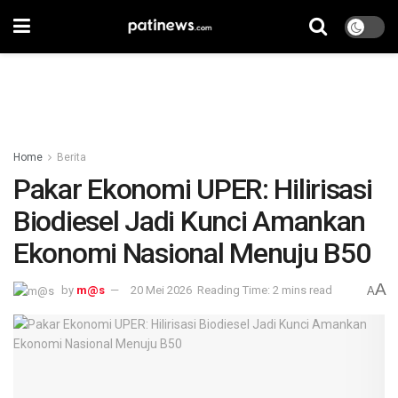
Home
Berita
Pakar Ekonomi UPER: Hilirisasi
Biodiesel Jadi Kunci Amankan
Ekonomi Nasional Menuju B50
A
by
m@s
20 Mei 2026
Reading Time: 2 mins read
A