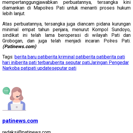
mempertanggungjawabkan perbuatannya, tersangka kini
diamankan di Mapolres Pati untuk menanti proses hukum
lebih lanjut.
Atas perbuatannya, tersangka juga diancam pidana kurungan
minimal empat tahun penjara, menurut Kompol Sundoyo,
sindikat ini telah lama beroperasi di wilayah Pati dan
Grobogan, dan juga telah menjadi incaran Polres Pati.
(Patinews.com)
Tags:
berita baru pati
berita kriminal pati
berita pati
berita pati
hari ini
berita pati terbaru
berita seputar pati
Jaringan Pengedar
Narkoba pati
pati update
seputar pati
patinews.com
redaksi@patinews.com