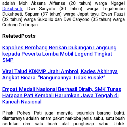
adalah Moh Aksana Alfiansa (20 tahun) warga Ngagel
Dukuhseti
, Dwi Sanyoto (30 tahun) warga Tegalombo
Dukuhseti, Sapuan (37 tahun) warga Jepat tayu, Ervan Fauzi
(32 tahun) warga Sukolilo dan Dwi Cahyono (35 tahun) warga
Godong Grobogan.
Related
Posts
Kapolres Rembang Berikan Dukungan Langsung
kepada Peserta Lomba Mobil Legend Tingkat
SMP
Viral Talud KDKMP Jrahi Ambrol, Kades Akhirnya
Angkat Bicara: “Bangunannya Tidak Rusak!”
Empat Medali Nasional Berhasil Diraih, SMK Tunas
Harapan Pati Kembali Harumkan Jawa Tengah di
Kancah Nasional
Pihak Polres Pati juga menyita sejumlah barang bukti,
diantaranya adalah enam paket narkoba jenis sabu, satu buah
sedotan dan satu buah alat penghisap sabu. Untuk