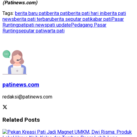
(Patinews.com)
Tags:
berita baru pati
berita pati
berita pati hari ini
berita pati
news
berita pati terbaru
berita seputar pati
kabar pati
Pasar
Runting
pati
pati news
pati update
Pedagang Pasar
Runting
seputar pati
warta pati
patinews.com
redaksi@patinews.com
Related
Posts