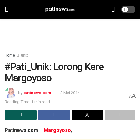
Home
unix
#Pati_Unik: Lorong Kere
Margoyoso
by
patinews.com
2 Mei 2014
A
A
Reading Time: 1 min read
Patinews.com –
Margoyoso
,