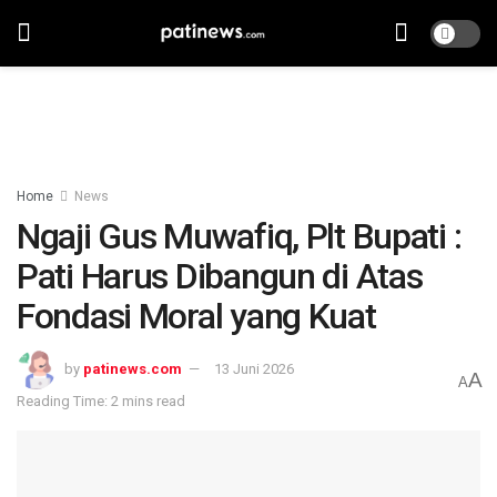
Home
News
Ngaji Gus Muwafiq, Plt Bupati :
Pati Harus Dibangun di Atas
Fondasi Moral yang Kuat
by
patinews.com
13 Juni 2026
A
A
Reading Time: 2 mins read