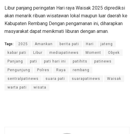
Libur panjang peringatan Hari raya Waisak 2025 diprediksi
akan menarik ribuan wisatawan lokal maupun luar daerah ke
Kabupaten Rembang Dengan pengamanan ini, diharapkan
masyarakat dapat menikmati liburan dengan aman.
Tags:
2025
Amankan
berita pati
Hari
jateng
kabar pati
Libur
mediapatinews
Moment
Obyek
Panjang
pati
pati hari ini
patihits
patinews
Pengunjung
Polres
Raya
rembang
sentralpatinews
suara pati
suarapatinews
Waisak
warta pati
wisata