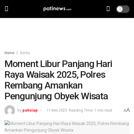
Home
Berita
Moment Libur Panjang Hari
Raya Waisak 2025, Polres
Rembang Amankan
Pengunjung Obyek Wisata
A
by
patisiap
11 Mei 2025
Reading Time: 1 min read
A