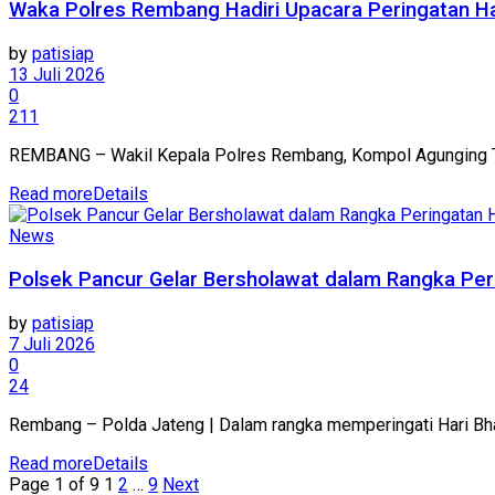
Waka Polres Rembang Hadiri Upacara Peringatan Ha
by
patisiap
13 Juli 2026
0
211
REMBANG – Wakil Kepala Polres Rembang, Kompol Agunging Tyas W
Read more
Details
News
Polsek Pancur Gelar Bersholawat dalam Rangka Per
by
patisiap
7 Juli 2026
0
24
Rembang – Polda Jateng | Dalam rangka memperingati Hari Bha
Read more
Details
Page 1 of 9
1
2
…
9
Next