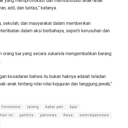
hak yang memprovokasi dan memobilisasi anak-anak.
, adil, dan tuntas,” katanya.
a, sekolah, dan masyarakat dalam memberikan
erlibatan dalam aksi berbahaya, seperti kerusuhan dan
h orang tua yang secara sukarela mengembalikan barang
.
gan kesadaran bahwa itu bukan haknya adalah teladan
ak-anak tentang nilai-nilai kejujuran dan tanggung jawab,”
Fenomena
jateng
kabar pati
kpai
 hari ini
patihits
patinews
Rasa
sentralpatinews