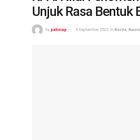
Unjuk Rasa Bentuk E
by
patisiap
3 September 2025
in
Berita
,
Nasio