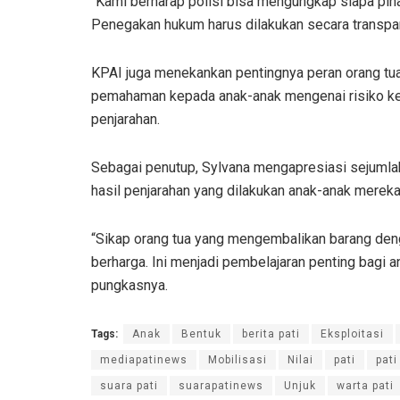
“Kami berharap polisi bisa mengungkap siapa pi
Penegakan hukum harus dilakukan secara transparan
KPAI juga menekankan pentingnya peran orang tu
pemahaman kepada anak-anak mengenai risiko ket
penjarahan.
Sebagai penutup, Sylvana mengapresiasi sejumla
hasil penjarahan yang dilakukan anak-anak mereka
“Sikap orang tua yang mengembalikan barang den
berharga. Ini menjadi pembelajaran penting bagi an
pungkasnya.
Tags:
Anak
Bentuk
berita pati
Eksploitasi
mediapatinews
Mobilisasi
Nilai
pati
pati
suara pati
suarapatinews
Unjuk
warta pati