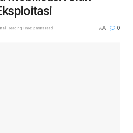
ksploitasi
A
0
nal
Reading Time: 2 mins read
A