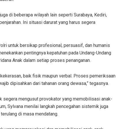
juga di beberapa wilayah lain seperti Surabaya, Kediri,
enjarahan. Ini situasi darurat yang harus segera
ri untuk bersikap profesional, persuasif, dan humanis
a menekankan pentingnya kepatuhan pada Undang-Undang
idana Anak dalam setiap proses penanganan.
 kekerasan, baik fisik maupun verbal. Proses pemeriksaan
ajib dipisahkan dari tahanan orang dewasa,” tegasnya.
tuk segera mengusut provokator yang memobilisasi anak-
um, Sylvana menilai langkah pencegahan sistemik juga
k terulang di masa mendatang.