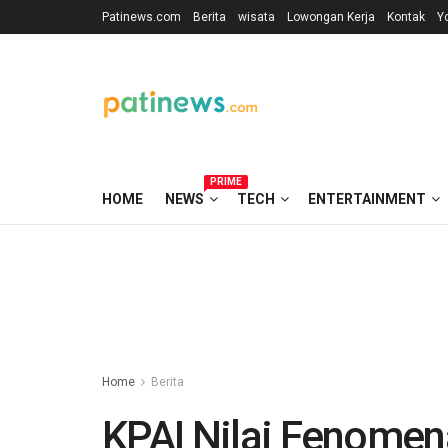
Patinews.com
Berita
wisata
Lowongan Kerja
Kontak
Y
PRIME
HOME
NEWS
TECH
ENTERTAINMENT
Home
Berita
KPAI Nilai Fenomen