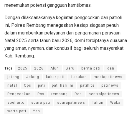
menemukan potensi gangguan kamtibmas.
Dengan dilaksanakannya kegiatan pengecekan dan patroli
ini, Polres Rembang menegaskan kesiap siagaan penuh
dalam memberikan pelayanan dan pengamanan perayaan
Natal 2025 serta tahun baru 2026, demi terciptanya suasana
yang aman, nyaman, dan kondusif bagi seluruh masyarakat
Kab. Rembang.
Tags:
2025
2026
Alun
Baru
berita pati
dan
jateng
Jelang
kabar pati
Lakukan
mediapatinews
natal
Ops
pati
pati hari ini
patihits
patinews
Pengecekan
Pos
rembang
Res
sentralpatinews
soeharto
suara pati
suarapatinews
Tahun
Waka
warta pati
Yan