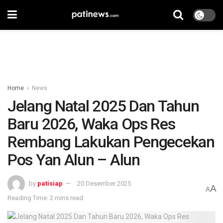
Home
News
Jelang Natal 2025 Dan Tahun
Baru 2026, Waka Ops Res
Rembang Lakukan Pengecekan
Pos Yan Alun – Alun
by
patisiap
20 Desember 2025
A
A
Reading Time: 2 mins read