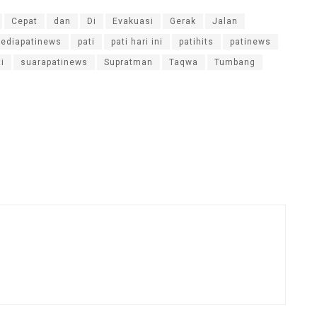
Cepat
dan
Di
Evakuasi
Gerak
Jalan
ediapatinews
pati
pati hari ini
patihits
patinews
i
suarapatinews
Supratman
Taqwa
Tumbang