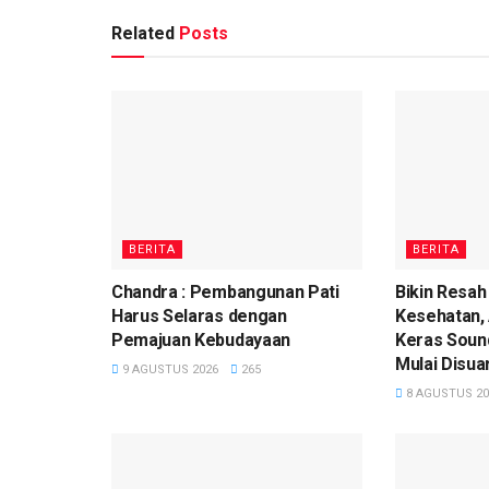
Related
Posts
BERITA
BERITA
Chandra : Pembangunan Pati
Bikin Resah
Harus Selaras dengan
Kesehatan,
Pemajuan Kebudayaan
Keras Sound
Mulai Disua
9 AGUSTUS 2026
265
8 AGUSTUS 20