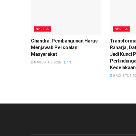
BERITA
BERITA
Chandra: Pembangunan Harus
Transformas
Menjawab Persoalan
Raharja, Da
Masyarakat
Jadi Kunci 
Perlindung
8 AGUSTUS 2026
13
Kecelakaan
8 AGUSTUS 20