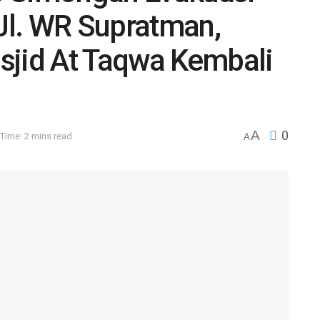
Jl. WR Supratman,
sjid At Taqwa Kembali
A
0
Time: 2 mins read
A