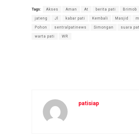
Tags:
Akses
Aman
At
berita pati
Brimob
jateng
Jl
kabar pati
Kembali
Masjid
m
Pohon
sentralpatinews
Simongan
suara pat
warta pati
WR
patisiap