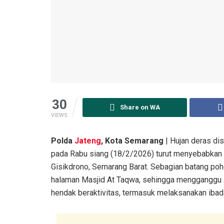
30
Share on WA
VIEWS
Polda
Jateng
, Kota Semarang
| Hujan deras di
pada Rabu siang (18/2/2026) turut menyebabkan 
Gisikdrono, Semarang Barat. Sebagian batang pohon
halaman Masjid At Taqwa, sehingga mengganggu a
hendak beraktivitas, termasuk melaksanakan ibad