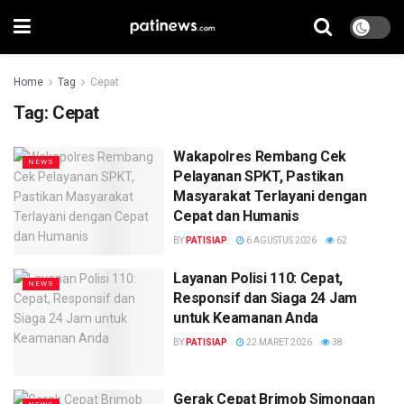
Home
Tag
Cepat
Tag:
Cepat
Wakapolres Rembang Cek
NEWS
Pelayanan SPKT, Pastikan
Masyarakat Terlayani dengan
Cepat dan Humanis
BY
PATISIAP
6 AGUSTUS 2026
62
Layanan Polisi 110: Cepat,
NEWS
Responsif dan Siaga 24 Jam
untuk Keamanan Anda
BY
PATISIAP
22 MARET 2026
38
Gerak Cepat Brimob Simongan