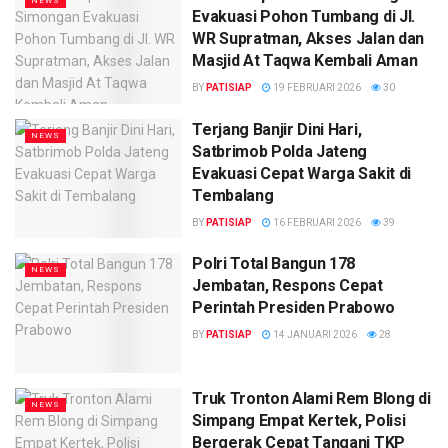
NEWS
Evakuasi Pohon Tumbang di Jl.
WR Supratman, Akses Jalan dan
Masjid At Taqwa Kembali Aman
BY
PATISIAP
19 FEBRUARI 2026
30
Terjang Banjir Dini Hari,
NEWS
Satbrimob Polda Jateng
Evakuasi Cepat Warga Sakit di
Tembalang
BY
PATISIAP
16 FEBRUARI 2026
39
Polri Total Bangun 178
NEWS
Jembatan, Respons Cepat
Perintah Presiden Prabowo
BY
PATISIAP
14 JANUARI 2026
28
Truk Tronton Alami Rem Blong di
NEWS
Simpang Empat Kertek, Polisi
Bergerak Cepat Tangani TKP