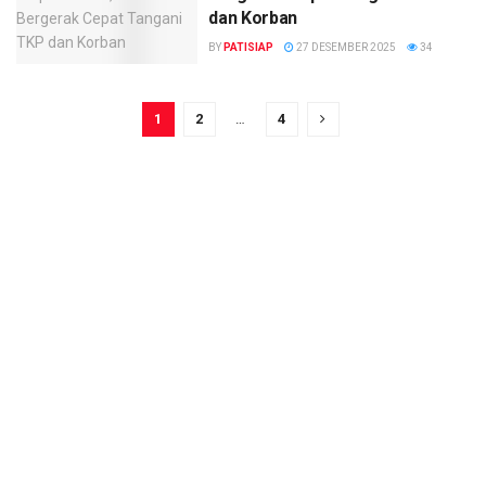
dan Korban
BY
PATISIAP
27 DESEMBER 2025
34
1
2
…
4