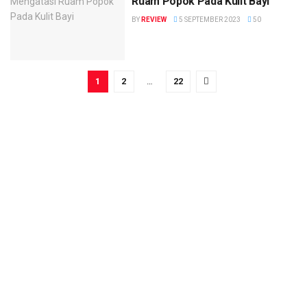
Ruam Popok Pada Kulit Bayi
BY
REVIEW
5 SEPTEMBER 2023
50
1
2
…
22