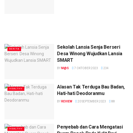
Sekolah Lansia Senja Berseri
BERITA
Desa Winong Wujudkan Lansia
SMART
BY
M@S
7 OKTOBER 2023
234
Alasan Tak Terduga Bau Badan,
HEALTHY
Hati-hati Deodoranmu
BY
REVIEW
20 SEPTEMBER 2023
88
Penyebab dan Cara Mengatasi
HEALTHY