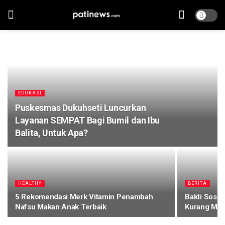
EDUKASI
Puskesmas Dukuhseti Luncurkan
Layanan SEMPAT Bagi Bumil dan Ibu
Balita, Untuk Apa?
HEALTHY
BERITA
5 Rekomendasi Merk Vitamin Penambah
Bakti Sosia
Nafsu Makan Anak Terbaik
Kurang Ma