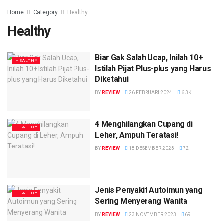
Home
Category
Healthy
Healthy
Biar Gak Salah Ucap, Inilah 10+
HEALTHY
Istilah Pijat Plus-plus yang Harus
Diketahui
BY
REVIEW
26 FEBRUARI 2024
6.3K
4 Menghilangkan Cupang di
HEALTHY
Leher, Ampuh Teratasi!
BY
REVIEW
18 DESEMBER 2023
72
Jenis Penyakit Autoimun yang
HEALTHY
Sering Menyerang Wanita
BY
REVIEW
23 NOVEMBER 2023
69