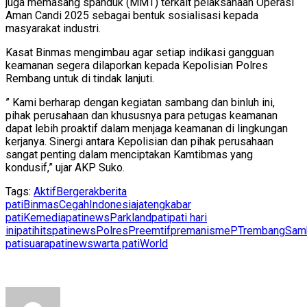
juga memasang spanduk (MMT) terkait pelaksanaan Operasi
Aman Candi 2025 sebagai bentuk sosialisasi kepada
masyarakat industri.
Kasat Binmas mengimbau agar setiap indikasi gangguan
keamanan segera dilaporkan kepada Kepolisian Polres
Rembang untuk di tindak lanjuti.
” Kami berharap dengan kegiatan sambang dan binluh ini,
pihak perusahaan dan khususnya para petugas keamanan
dapat lebih proaktif dalam menjaga keamanan di lingkungan
kerjanya. Sinergi antara Kepolisian dan pihak perusahaan
sangat penting dalam menciptakan Kamtibmas yang
kondusif,” ujar AKP Suko.
Tags:
Aktif
Bergerak
berita
pati
Binmas
Cegah
Indonesia
jateng
kabar
pati
Ke
mediapatinews
Parkland
pati
pati hari
ini
patihits
patinews
Polres
Preemtif
premanisme
PT
rembang
Sam
pati
suarapatinews
warta pati
World