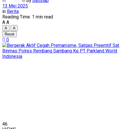
by
patisiap
13 Mei 2025
in
Berita
Reading Time: 1 min read
A
A
A
A
Reset
0
46