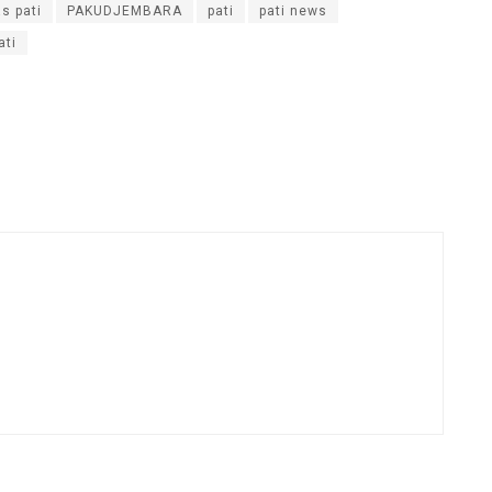
as pati
PAKUDJEMBARA
pati
pati news
ati