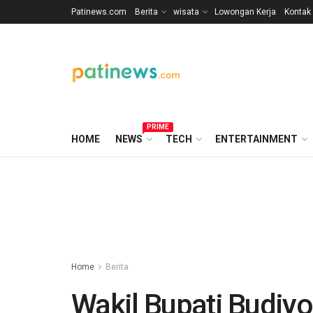
Patinews.com
Berita
wisata
Lowongan Kerja
Kontak
PRIME
HOME
NEWS
TECH
ENTERTAINMENT
Home
Berita
Wakil Bupati Budiy