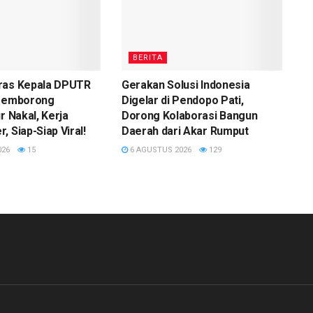
BERITA
ras Kepala DPUTR
Gerakan Solusi Indonesia
 Pemborong
Digelar di Pendopo Pati,
r Nakal, Kerja
Dorong Kolaborasi Bangun
, Siap-Siap Viral!
Daerah dari Akar Rumput
026
15
6 AGUSTUS 2026
129