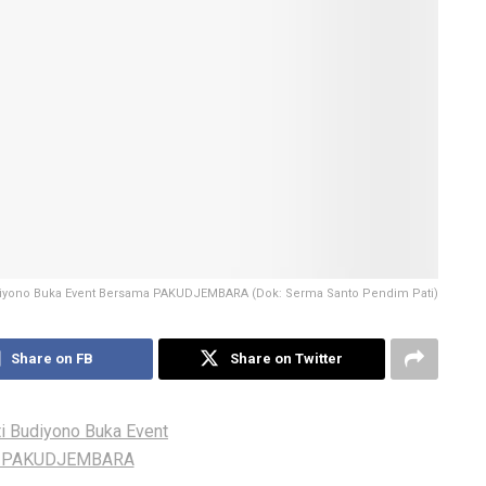
diyono Buka Event Bersama PAKUDJEMBARA (Dok: Serma Santo Pendim Pati)
Share on FB
Share on Twitter