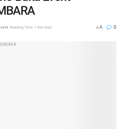
EMBARA
A
0
vent
Reading Time: 1 min read
A