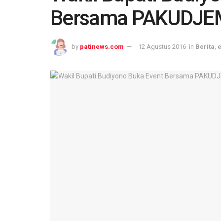
Bersama PAKUDJ
by
patinews.com
12 Agustus 2016
in
Berita
,
e