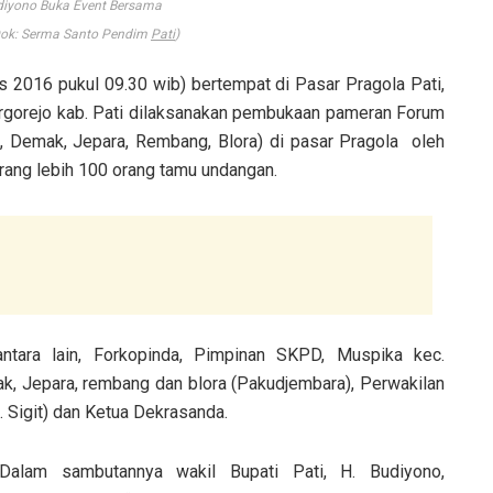
diyono Buka Event Bersama
k: Serma Santo Pendim
Pati
)
tus 2016 pukul 09.30 wib) bertempat di Pasar Pragola Pati,
rgorejo kab. Pati dilaksanakan pembukaan pameran Forum
 Demak, Jepara, Rembang, Blora) di pasar Pragola oleh
kurang lebih 100 orang tamu undangan.
ntara lain, Forkopinda, Pimpinan SKPD, Muspika kec.
mak, Jepara, rembang dan blora (Pakudjembara), Perwakilan
 Sigit) dan Ketua Dekrasanda.
Dalam sambutannya wakil Bupati Pati, H. Budiyono,