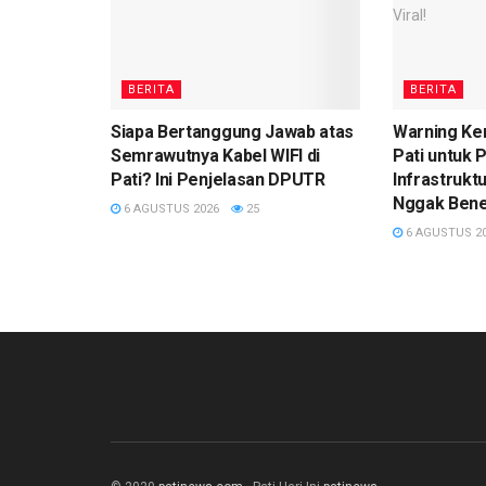
BERITA
BERITA
Siapa Bertanggung Jawab atas
Warning Ke
Semrawutnya Kabel WIFI di
Pati untuk
Pati? Ini Penjelasan DPUTR
Infrastruktu
Nggak Bener
6 AGUSTUS 2026
25
6 AGUSTUS 2