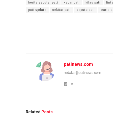
berita seputar pati
kabar pati
kilas pati
lint
pati update
sekitar pati
seputarpati
warta p
patinews.com
redaksi@patinews.com
Related
Posts