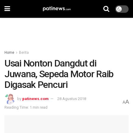
Home
Berita
Usai Nonton Dangdut di
Juwana, Sepeda Motor Raib
Digasak Pencuri
by
patinews.com
28 Agustus 2018
A
A
Reading Time: 1 min read