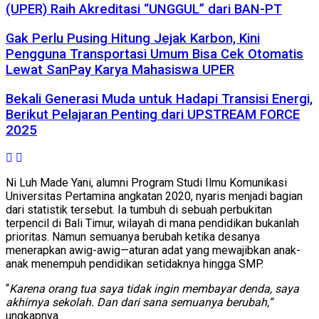
(UPER) Raih Akreditasi “UNGGUL” dari BAN-PT
Gak Perlu Pusing Hitung Jejak Karbon, Kini
Pengguna Transportasi Umum Bisa Cek Otomatis
Lewat SanPay Karya Mahasiswa UPER
Bekali Generasi Muda untuk Hadapi Transisi Energi,
Berikut Pelajaran Penting dari UPSTREAM FORCE
2025
Ni Luh Made Yani, alumni Program Studi Ilmu Komunikasi
Universitas Pertamina angkatan 2020, nyaris menjadi bagian
dari statistik tersebut. Ia tumbuh di sebuah perbukitan
terpencil di Bali Timur, wilayah di mana pendidikan bukanlah
prioritas. Namun semuanya berubah ketika desanya
menerapkan awig-awig—aturan adat yang mewajibkan anak-
anak menempuh pendidikan setidaknya hingga SMP.
“
Karena orang tua saya tidak ingin membayar denda, saya
akhirnya sekolah. Dan dari sana semuanya berubah,”
ungkapnya.