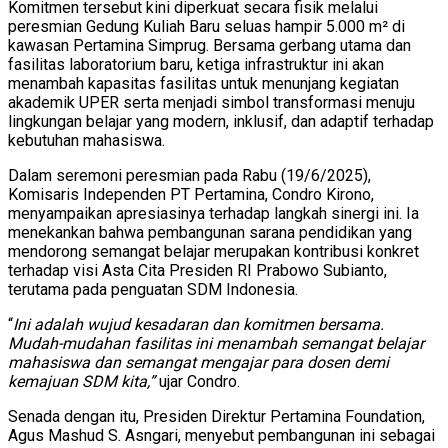
Komitmen tersebut kini diperkuat secara fisik melalui
peresmian Gedung Kuliah Baru seluas hampir 5.000 m² di
kawasan Pertamina Simprug. Bersama gerbang utama dan
fasilitas laboratorium baru, ketiga infrastruktur ini akan
menambah kapasitas fasilitas untuk menunjang kegiatan
akademik UPER serta menjadi simbol transformasi menuju
lingkungan belajar yang modern, inklusif, dan adaptif terhadap
kebutuhan mahasiswa.
Dalam seremoni peresmian pada Rabu (19/6/2025),
Komisaris Independen PT Pertamina, Condro Kirono,
menyampaikan apresiasinya terhadap langkah sinergi ini. Ia
menekankan bahwa pembangunan sarana pendidikan yang
mendorong semangat belajar merupakan kontribusi konkret
terhadap visi Asta Cita Presiden RI Prabowo Subianto,
terutama pada penguatan SDM Indonesia.
“
Ini adalah wujud kesadaran dan komitmen bersama.
Mudah-mudahan fasilitas ini menambah semangat belajar
mahasiswa dan semangat mengajar para dosen demi
kemajuan SDM kita,”
ujar Condro.
Senada dengan itu, Presiden Direktur Pertamina Foundation,
Agus Mashud S. Asngari, menyebut pembangunan ini sebagai