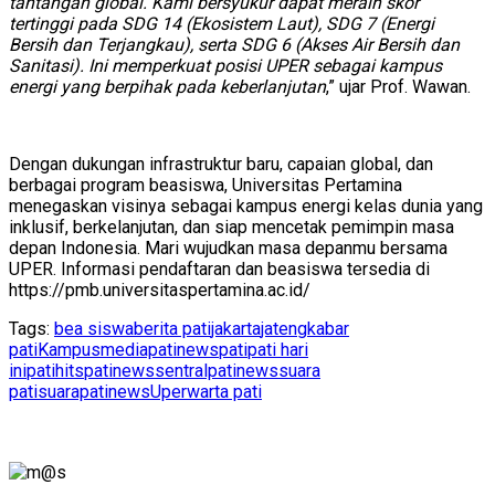
tantangan global. Kami bersyukur dapat meraih skor
tertinggi pada SDG 14 (Ekosistem Laut), SDG 7 (Energi
Bersih dan Terjangkau), serta SDG 6 (Akses Air Bersih dan
Sanitasi). Ini memperkuat posisi UPER sebagai kampus
energi yang berpihak pada keberlanjutan
,” ujar Prof. Wawan.
Dengan dukungan infrastruktur baru, capaian global, dan
berbagai program beasiswa, Universitas Pertamina
menegaskan visinya sebagai kampus energi kelas dunia yang
inklusif, berkelanjutan, dan siap mencetak pemimpin masa
depan Indonesia. Mari wujudkan masa depanmu bersama
UPER. Informasi pendaftaran dan beasiswa tersedia di
https://pmb.universitaspertamina.ac.id/
Tags:
bea siswa
berita pati
jakarta
jateng
kabar
pati
Kampus
mediapatinews
pati
pati hari
ini
patihits
patinews
sentralpatinews
suara
pati
suarapatinews
Uper
warta pati