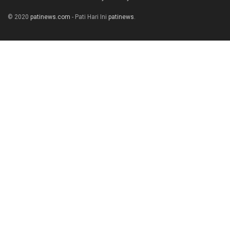
© 2020
patinews.com
- Pati Hari Ini
patinews
.