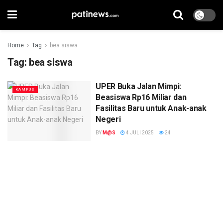
Home
Tag
bea siswa
Tag:
bea siswa
UPER Buka Jalan Mimpi:
KAMPUS
Beasiswa Rp16 Miliar dan
Fasilitas Baru untuk Anak-anak
Negeri
BY
M@S
4 JULI 2025
24