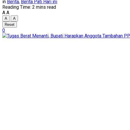
in
Berita
,
Berita Pati Hari ini
Reading Time: 2 mins read
A
A
A
A
Reset
0