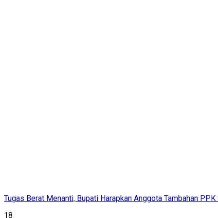
Tugas Berat Menanti, Bupati Harapkan Anggota Tambahan PPK
18