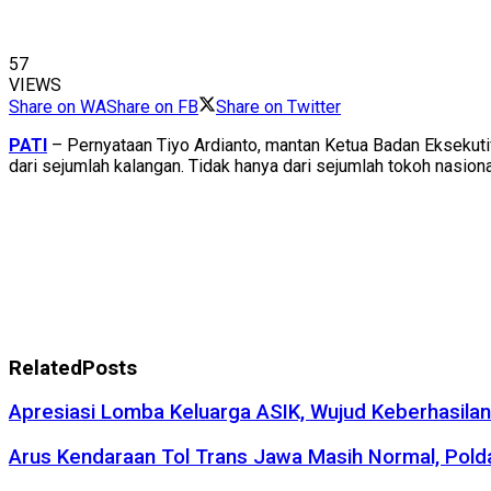
57
VIEWS
Share on WA
Share on FB
Share on Twitter
PATI
– Pernyataan Tiyo Ardianto, mantan Ketua Badan Eksekut
dari sejumlah kalangan. Tidak hanya dari sejumlah tokoh nasional,
Related
Posts
Apresiasi Lomba Keluarga ASIK, Wujud Keberhasila
Arus Kendaraan Tol Trans Jawa Masih Normal, Polda