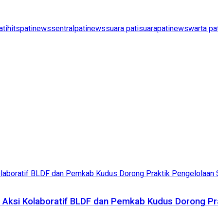
atihits
patinews
sentralpatinews
suara pati
suarapatinews
warta pa
n Aksi Kolaboratif BLDF dan Pemkab Kudus Dorong Pr