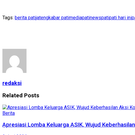
Tags:
berita pati
jateng
kabar pati
mediapatinews
pati
pati hari ini
p
redaksi
Related
Posts
Berita
Apresiasi Lomba Keluarga ASIK, Wujud Keberhasila