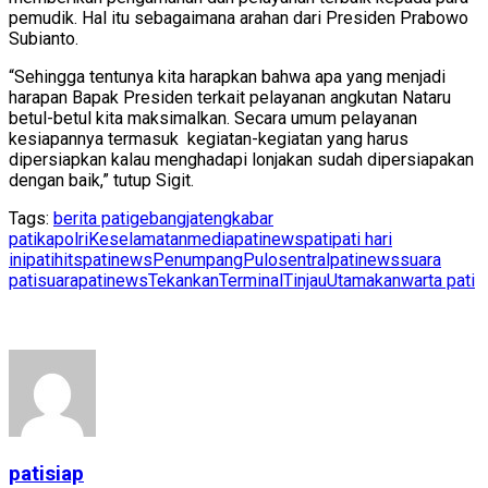
pemudik. Hal itu sebagaimana arahan dari Presiden Prabowo
Subianto.
“Sehingga tentunya kita harapkan bahwa apa yang menjadi
harapan Bapak Presiden terkait pelayanan angkutan Nataru
betul-betul kita maksimalkan. Secara umum pelayanan
kesiapannya termasuk kegiatan-kegiatan yang harus
dipersiapkan kalau menghadapi lonjakan sudah dipersiapakan
dengan baik,” tutup Sigit.
Tags:
berita pati
gebang
jateng
kabar
pati
kapolri
Keselamatan
mediapatinews
pati
pati hari
ini
patihits
patinews
Penumpang
Pulo
sentralpatinews
suara
pati
suarapatinews
Tekankan
Terminal
Tinjau
Utamakan
warta pati
patisiap