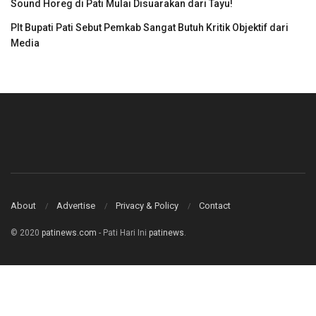
Sound Horeg di Pati Mulai Disuarakan dari Tayu!
Plt Bupati Pati Sebut Pemkab Sangat Butuh Kritik Objektif dari
Media
About
Advertise
Privacy & Policy
Contact
© 2020
patinews.com
- Pati Hari Ini
patinews
.