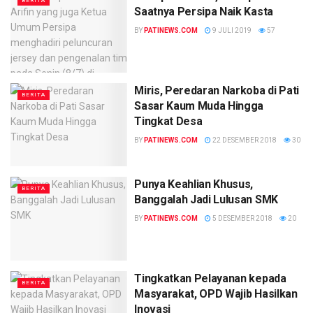
BERITA
Saatnya Persipa Naik Kasta
BY
PATINEWS.COM
9 JULI 2019
57
Miris, Peredaran Narkoba di Pati
BERITA
Sasar Kaum Muda Hingga
Tingkat Desa
BY
PATINEWS.COM
22 DESEMBER 2018
30
Punya Keahlian Khusus,
BERITA
Banggalah Jadi Lulusan SMK
BY
PATINEWS.COM
5 DESEMBER 2018
20
Tingkatkan Pelayanan kepada
BERITA
Masyarakat, OPD Wajib Hasilkan
Inovasi