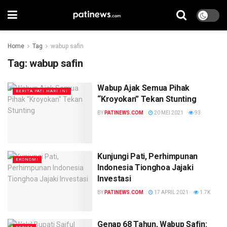
Home
Tag
wabup safin
Tag:
wabup safin
Wabup Ajak Semua Pihak
BERITA PATI HARI INI
“Kroyokan” Tekan Stunting
BY
PATINEWS.COM
20 MEI 2021
93
Kunjungi Pati, Perhimpunan
EKONOMI
Indonesia Tionghoa Jajaki
Investasi
BY
PATINEWS.COM
17 APRIL 2021
1.7K
Genap 68 Tahun, Wabup Safin: