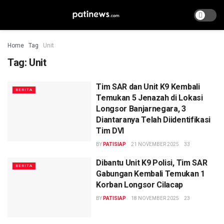
Home
Tag
Unit
Tag:
Unit
Tim SAR dan Unit K9 Kembali
BERITA
Temukan 5 Jenazah di Lokasi
Longsor Banjarnegara, 3
Diantaranya Telah Diidentifikasi
Tim DVI
BY
PATISIAP
21 NOVEMBER 2025
33
Dibantu Unit K9 Polisi, Tim SAR
BERITA
Gabungan Kembali Temukan 1
Korban Longsor Cilacap
BY
PATISIAP
18 NOVEMBER 2025
23