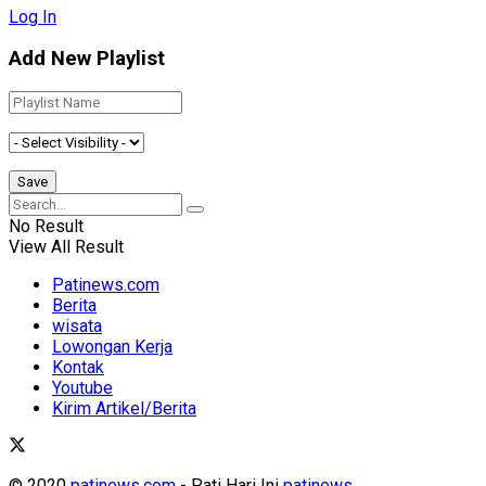
Log In
Add New Playlist
No Result
View All Result
Patinews.com
Berita
wisata
Lowongan Kerja
Kontak
Youtube
Kirim Artikel/Berita
© 2020
patinews.com
- Pati Hari Ini
patinews
.