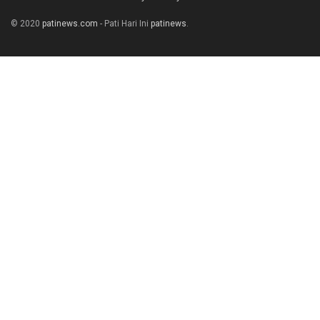
© 2020
patinews.com
- Pati Hari Ini
patinews
.