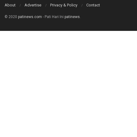
About
Advertise
Privacy & Policy
Contact
© 2020
patinews.com
- Pati Hari Ini
patinews
.