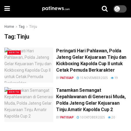
Home
Tag
Tinju
Tag:
Tinju
Peringati Hari Pahlawan, Polda
BERITA
Jateng Gelar Kejuaraan Tinju dan
Kickboxing Kapolda Cup II untuk
Cetak Pemuda Berkarakter
BY
PATISIAP
15 NOVEMBER 2025
19
Tanamkan Semangat
BERITA
Kepahlawanan di Generasi Muda,
Polda Jateng Gelar Kejuaraan
Tinju Amatir Kapolda Cup 2
BY
PATISIAP
10 OKTOBER 2025
20