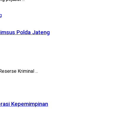
krimsus Polda Jateng
eserse Kriminal ...
nerasi Kepemimpinan