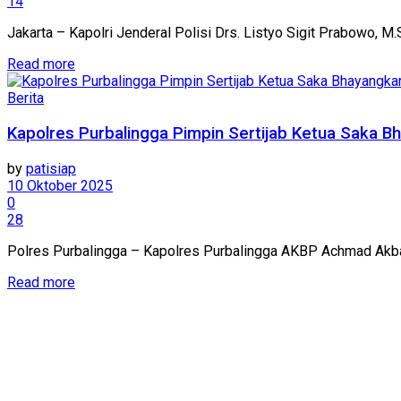
14
Jakarta – Kapolri Jenderal Polisi Drs. Listyo Sigit Prabowo, M.Si
Details
Read more
Berita
Kapolres Purbalingga Pimpin Sertijab Ketua Saka B
by
patisiap
10 Oktober 2025
0
28
Polres Purbalingga – Kapolres Purbalingga AKBP Achmad Akbar
Details
Read more