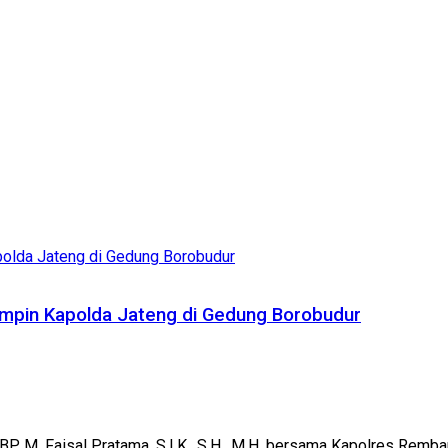
pimpin Kapolda Jateng di Gedung Borobudur
M. Faisal Pratama, S.I.K., S.H., M.H. bersama Kapolres Rembang