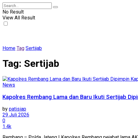
No Result
View All Result
Home
Tag
Sertijab
Tag:
Sertijab
News
Kapolres Rembang Lama dan Baru Ikuti Sertijab Di
by
patisiap
29 Juli 2026
0
1.4k
Rembang – Polda Jateng | Kapolres Rembang pejabat lama AKBP 