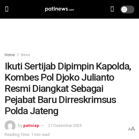
Home
News
Ikuti Sertijab Dipimpin Kapolda,
Kombes Pol Djoko Julianto
Resmi Diangkat Sebagai
Pejabat Baru Dirreskrimsus
Polda Jateng
by
patisiap
27 Desember 2025
A
A
Reading Time: 1 min read