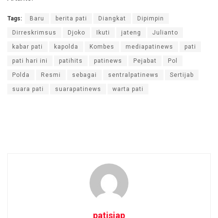
Tags:
Baru
berita pati
Diangkat
Dipimpin
Dirreskrimsus
Djoko
Ikuti
jateng
Julianto
kabar pati
kapolda
Kombes
mediapatinews
pati
pati hari ini
patihits
patinews
Pejabat
Pol
Polda
Resmi
sebagai
sentralpatinews
Sertijab
suara pati
suarapatinews
warta pati
patisiap