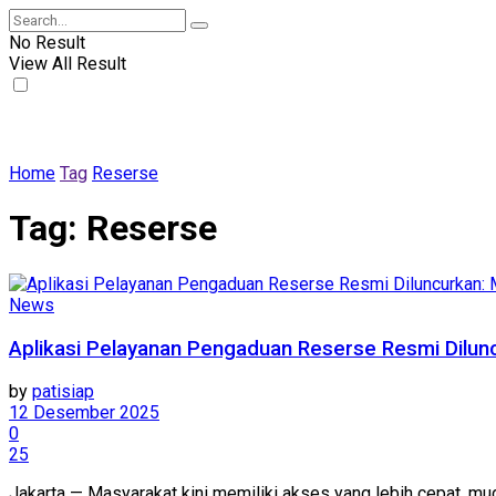
No Result
View All Result
Home
Tag
Reserse
Tag:
Reserse
News
Aplikasi Pelayanan Pengaduan Reserse Resmi Dilunc
by
patisiap
12 Desember 2025
0
25
Jakarta — Masyarakat kini memiliki akses yang lebih cepat, mud