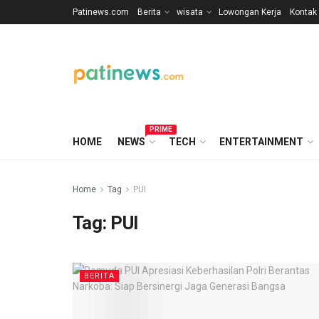
Patinews.com
Berita
wisata
Lowongan Kerja
Kontak
PRIME
HOME
NEWS
TECH
ENTERTAINMENT
Home
Tag
PUI
Tag:
PUI
BERITA