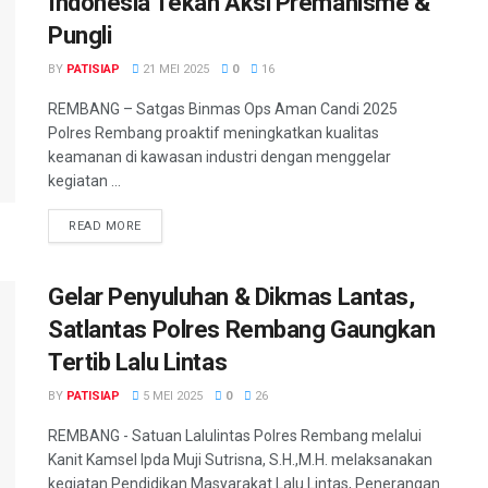
Indonesia Tekan Aksi Premanisme &
Pungli
BY
PATISIAP
21 MEI 2025
0
16
REMBANG – Satgas Binmas Ops Aman Candi 2025
Polres Rembang proaktif meningkatkan kualitas
keamanan di kawasan industri dengan menggelar
kegiatan ...
DETAILS
READ MORE
Gelar Penyuluhan & Dikmas Lantas,
Satlantas Polres Rembang Gaungkan
Tertib Lalu Lintas
BY
PATISIAP
5 MEI 2025
0
26
REMBANG - Satuan Lalulintas Polres Rembang melalui
Kanit Kamsel Ipda Muji Sutrisna, S.H.,M.H. melaksanakan
kegiatan Pendidikan Masyarakat Lalu Lintas, Penerangan