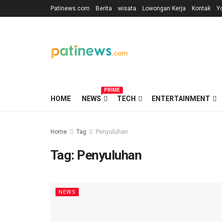
Patinews.com
Berita
wisata
Lowongan Kerja
Kontak
Y
PRIME
HOME
NEWS
TECH
ENTERTAINMENT
Home
Tag
Penyuluhan
Tag:
Penyuluhan
NEWS