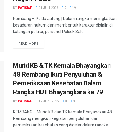
BY
PATISIAP
21 JULI 2026
0
19
Rembang – Polda Jateng | Dalam rangka meningkatkan
kesadaran hukum dan membentuk karakter disiplin di
kalangan pelajar, personel Polsek Sale ...
DETAILS
READ MORE
Murid KB & TK Kemala Bhayangkari
48 Rembang Ikuti Penyuluhan &
Pemeriksaan Kesehatan Dalam
Rangka HUT Bhayangkara ke 79
BY
PATISIAP
17 JUNI 2025
0
83
REMBANG – Murid KB dan TK Kemala Bhayangkari 48
Rembang mengikuti kegiatan penyuluhan dan
pemeriksaan kesehatan yang digelar dalam rangka ...