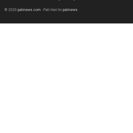
© 2020
patinews.com
- Pati Hari Ini
patinews
.