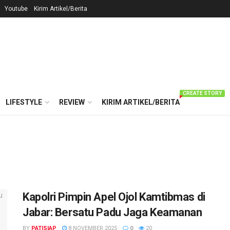
Youtube
Kirim Artikel/Berita
CREATE STORY
LIFESTYLE
REVIEW
KIRIM ARTIKEL/BERITA
Kapolri Pimpin Apel Ojol Kamtibmas di
Jabar: Bersatu Padu Jaga Keamanan
BY
PATISIAP
8 NOVEMBER 2025
0
20