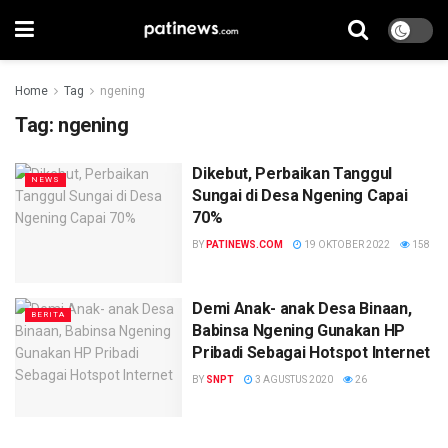
Home
Tag
ngening
Tag:
ngening
Dikebut, Perbaikan Tanggul
NEWS
Sungai di Desa Ngening Capai
70%
BY
PATINEWS.COM
19 OKTOBER 2022
158
Demi Anak- anak Desa Binaan,
BERITA
Babinsa Ngening Gunakan HP
Pribadi Sebagai Hotspot Internet
BY
SNPT
3 AGUSTUS 2020
26