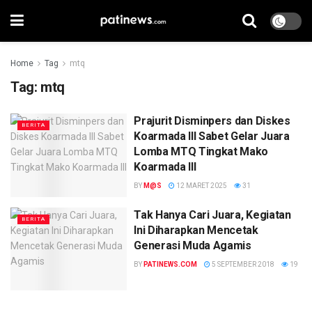
Home
Tag
mtq
Tag:
mtq
Prajurit Disminpers dan Diskes
BERITA
Koarmada III Sabet Gelar Juara
Lomba MTQ Tingkat Mako
Koarmada III
BY
M@S
12 MARET 2025
31
Tak Hanya Cari Juara, Kegiatan
BERITA
Ini Diharapkan Mencetak
Generasi Muda Agamis
BY
PATINEWS.COM
5 SEPTEMBER 2018
19