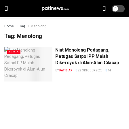
Home
Tag
Menolong
Tag:
Menolong
Niat Menolong Pedagang,
BERITA
Petugas Satpol PP Malah
Dikeroyok di Alun-Alun Cilacap
BY
PATISIAP
22 OKTOBER 2025
14