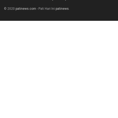
© 2020
patinews.com
- Pati Hari Ini
patinews
.