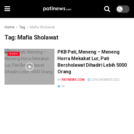
Home
Tag
Mafia Sholawat
Tag:
Mafia Sholawat
PKB Pati, Meneng – Meneng
NEWS
Horra Mekakat Lur, Pati
Bersholawat Dihadiri Lebih 5000
Orang
BY
PATINEWS.COM
20 NOVEMBER 2022
1K