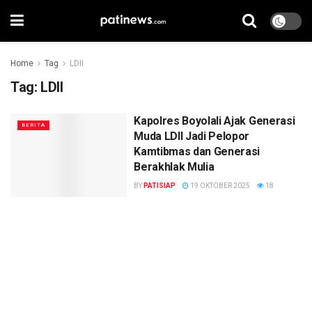
Home
Tag
LDII
Tag:
LDII
Kapolres Boyolali Ajak Generasi
BERITA
Muda LDII Jadi Pelopor
Kamtibmas dan Generasi
Berakhlak Mulia
BY
PATISIAP
19 OKTOBER 2025
18