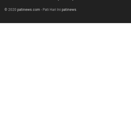
© 2020
patinews.com
- Pati Hari Ini
patinews
.