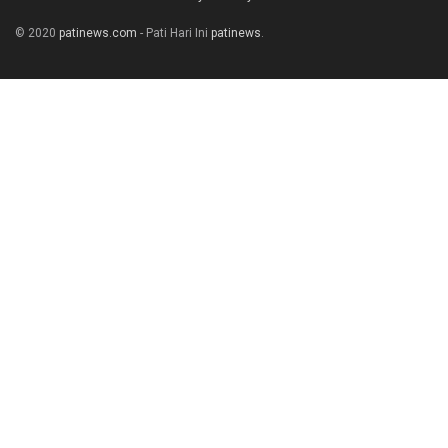
© 2020
patinews.com
- Pati Hari Ini
patinews
.