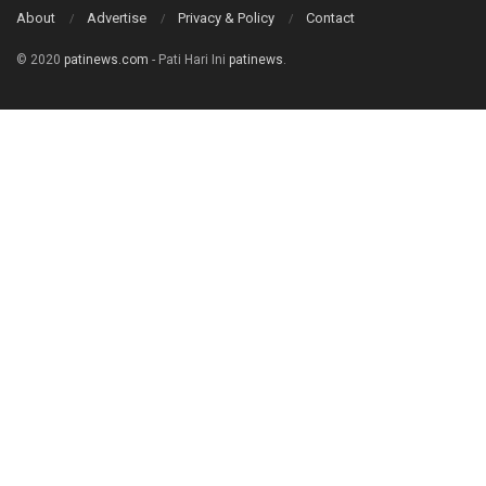
About
Advertise
Privacy & Policy
Contact
© 2020
patinews.com
- Pati Hari Ini
patinews
.