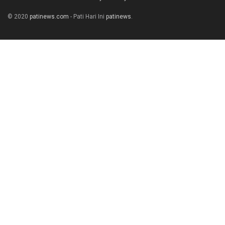
© 2020
patinews.com
- Pati Hari Ini
patinews
.