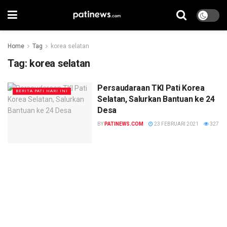
Home
Tag
korea selatan
Tag:
korea selatan
Persaudaraan TKI Pati Korea
BERITA PATI HARI INI
Selatan, Salurkan Bantuan ke 24
Desa
BY
PATINEWS.COM
23 FEBRUARI 2021
327