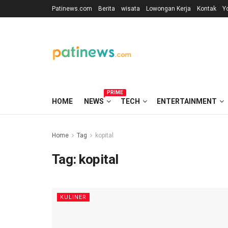
Patinews.com
Berita
wisata
Lowongan Kerja
Kontak
Y
PRIME
HOME
NEWS
TECH
ENTERTAINMENT
Home
Tag
kopital
Tag:
kopital
KULINER