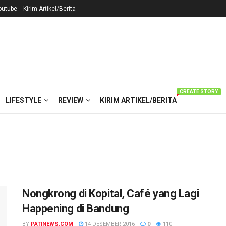
outube
Kirim Artikel/Berita
CREATE STORY
LIFESTYLE
REVIEW
KIRIM ARTIKEL/BERITA
Nongkrong di Kopital, Café yang Lagi
Happening di Bandung
BY
PATINEWS.COM
14 DESEMBER 2016
0
110