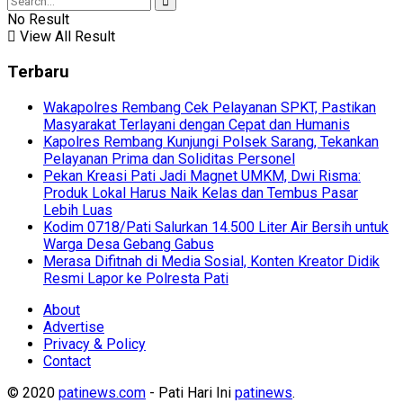
No Result
View All Result
Terbaru
Wakapolres Rembang Cek Pelayanan SPKT, Pastikan
Masyarakat Terlayani dengan Cepat dan Humanis
Kapolres Rembang Kunjungi Polsek Sarang, Tekankan
Pelayanan Prima dan Soliditas Personel
Pekan Kreasi Pati Jadi Magnet UMKM, Dwi Risma:
Produk Lokal Harus Naik Kelas dan Tembus Pasar
Lebih Luas
Kodim 0718/Pati Salurkan 14.500 Liter Air Bersih untuk
Warga Desa Gebang Gabus
Merasa Difitnah di Media Sosial, Konten Kreator Didik
Resmi Lapor ke Polresta Pati
About
Advertise
Privacy & Policy
Contact
© 2020
patinews.com
- Pati Hari Ini
patinews
.