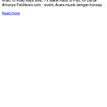
Road To Kilau Raya MNC TV Bakal Hadir di Pati, Ini Daftar
Artisnya PatiNews.com - event, Acara musik dengan konsep ...
Details
Read more