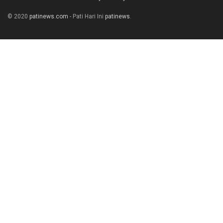
© 2020
patinews.com
- Pati Hari Ini
patinews
.