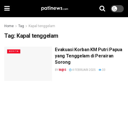
Home
Tag
Kapal tenggelam
Tag:
Kapal tenggelam
Evakuasi Korban KM Putri Papua
BERITA
yang Tenggelam di Perairan
Sorong
BY
M@S
4 FEBRUARI 2025
33