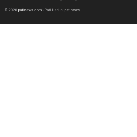
© 2020
patinews.com
- Pati Hari Ini
patinews
.