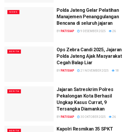
Polda Jateng Gelar Pelatihan
NEWS
Manajemen Penanggulangan
Bencana di seluruh jajaran
BY
PATISIAP
9 DESEMBER 2025
26
Ops Zebra Candi 2025, Jajaran
BERITA
Polda Jateng Ajak Masyarakat
Cegah Balap Liar
BY
PATISIAP
21 NOVEMBER 2025
18
Jajaran Satreskrim Polres
BERITA
Pekalongan Kota Berhasil
Ungkap Kasus Currat, 9
Tersangka Diamankan
BY
PATISIAP
30 OKTOBER 2025
26
Kapolri Resmikan 35 SPKT
BERITA