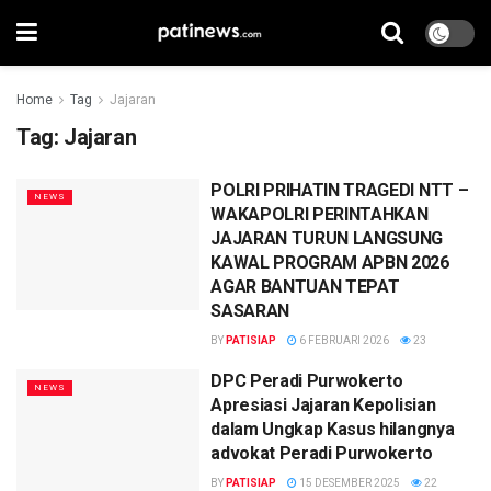
Home
Tag
Jajaran
Tag:
Jajaran
POLRI PRIHATIN TRAGEDI NTT –
NEWS
WAKAPOLRI PERINTAHKAN
JAJARAN TURUN LANGSUNG
KAWAL PROGRAM APBN 2026
AGAR BANTUAN TEPAT
SASARAN
BY
PATISIAP
6 FEBRUARI 2026
23
DPC Peradi Purwokerto
NEWS
Apresiasi Jajaran Kepolisian
dalam Ungkap Kasus hilangnya
advokat Peradi Purwokerto
BY
PATISIAP
15 DESEMBER 2025
22